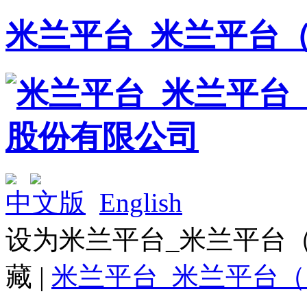
米兰平台_米兰平台
中文版
English
设为米兰平台_米兰平台
藏
|
米兰平台_米兰平台