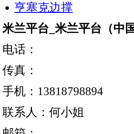
亨塞克边撑
米兰平台_米兰平台（中
电话：
传真：
手机：13818798894
联系人：何小姐
邮箱：